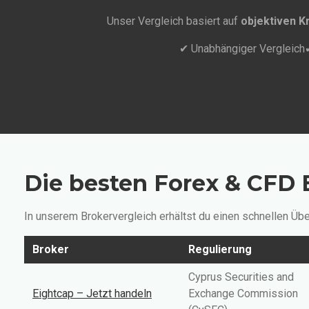
Unser Vergleich basiert auf
objektiven Kr
✔ Unabhängiger Vergleich
Die besten Forex & CFD B
In unserem Brokervergleich erhältst du einen schnellen Ü
Broker
Regulierung
Cyprus Securities and
Eightcap – Jetzt handeln
Exchange Commission