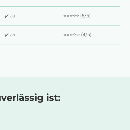
✔️ Ja
⭐⭐⭐⭐⭐ (5/5)
✔️ Ja
⭐⭐⭐⭐☆ (4/5)
erlässig ist: