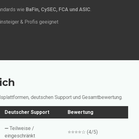
tandards wie
BaFin, CySEC, FCA und ASIC
.
insteiger & Profis geeignet
ich
delsplattformen, deutschen Support und Gesamtbewertung.
Deutscher Support
Bewertung
➖ Teilweise /
⭐⭐⭐⭐☆ (4/5)
eingeschränkt