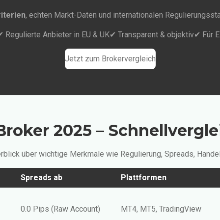
iterien
, echten Markt-Daten und internationalen Regulierungss
✔ Regulierte Anbieter in EU & UK
✔ Transparent & objektiv
✔ Für E
Jetzt zum Brokervergleich
roker 2025 – Schnellvergle
berblick über wichtige Merkmale wie Regulierung, Spreads, Han
Spreads ab
Plattformen
0.0 Pips (Raw Account)
MT4, MT5, TradingView