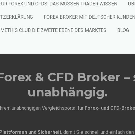
FÜR FOREX UND CFDS: DAS MÜSSEN TRADER WISSEN
ÜB
UTZERKLÄRUNG
FOREX BROKER MIT DEUTSCHER KUNDE
METHIS CLUB DIE ZWEITE EBENE DES MARKTES
BLOG
orex & CFD Broker – 
unabhängig.
hrem unabhängigen Vergleichsportal für
Forex- und CFD-Broke
Plattformen und Sicherheit
, damit Sie schnell und einfach den 