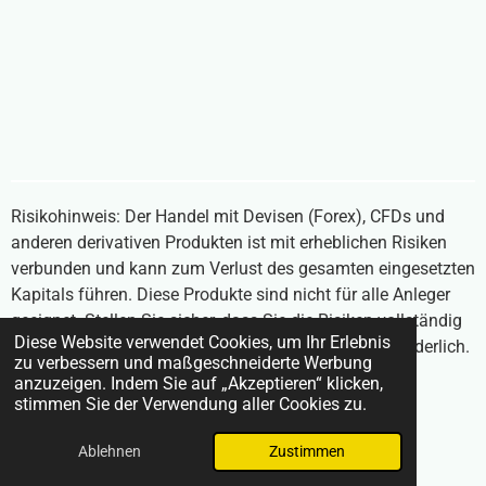
Risikohinweis: Der Handel mit Devisen (Forex), CFDs und
anderen derivativen Produkten ist mit erheblichen Risiken
verbunden und kann zum Verlust des gesamten eingesetzten
Kapitals führen. Diese Produkte sind nicht für alle Anleger
geeignet. Stellen Sie sicher, dass Sie die Risiken vollständig
Diese Website verwendet Cookies, um Ihr Erlebnis
verstehen und unabhängigen Rat einholen, falls erforderlich.
zu verbessern und maßgeschneiderte Werbung
Inhalte auf BrokerVergleich24.com stellen keine
anzuzeigen. Indem Sie auf „Akzeptieren“ klicken,
Anlageberatung dar.
stimmen Sie der Verwendung aller Cookies zu.
© 2025 BrokerVergleich24.com
Ablehnen
Zustimmen
Mit Unterstützung von
Webador