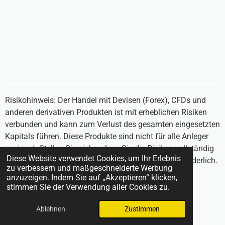
Risikohinweis: Der Handel mit Devisen (Forex), CFDs und
anderen derivativen Produkten ist mit erheblichen Risiken
verbunden und kann zum Verlust des gesamten eingesetzten
Kapitals führen. Diese Produkte sind nicht für alle Anleger
geeignet. Stellen Sie sicher, dass Sie die Risiken vollständig
Diese Website verwendet Cookies, um Ihr Erlebnis
verstehen und unabhängigen Rat einholen, falls erforderlich.
zu verbessern und maßgeschneiderte Werbung
Inhalte auf BrokerVergleich24.com stellen keine
anzuzeigen. Indem Sie auf „Akzeptieren“ klicken,
Anlageberatung dar.
stimmen Sie der Verwendung aller Cookies zu.
© 2025 BrokerVergleich24.com
Ablehnen
Zustimmen
Mit Unterstützung von
Webador