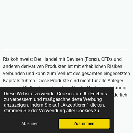
Risikohinweis: Der Handel mit Devisen (Forex), CFDs und
anderen derivativen Produkten ist mit erheblichen Risiken
verbunden und kann zum Verlust des gesamten eingesetzten
Kapitals führen. Diese Produkte sind nicht für alle Anleger
geeignet. Stellen Sie sicher, dass Sie die Risiken vollständig
Diese Website verwendet Cookies, um Ihr Erlebnis
verstehen und unabhängigen Rat einholen, falls erforderlich.
zu verbessern und maßgeschneiderte Werbung
Inhalte auf BrokerVergleich24.com stellen keine
anzuzeigen. Indem Sie auf „Akzeptieren“ klicken,
Anlageberatung dar.
stimmen Sie der Verwendung aller Cookies zu.
© 2025 BrokerVergleich24.com
Ablehnen
Zustimmen
Mit Unterstützung von
Webador