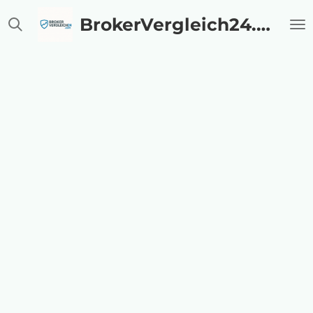
Zum
BrokerVergleich24.com
Hauptinhalt
springen