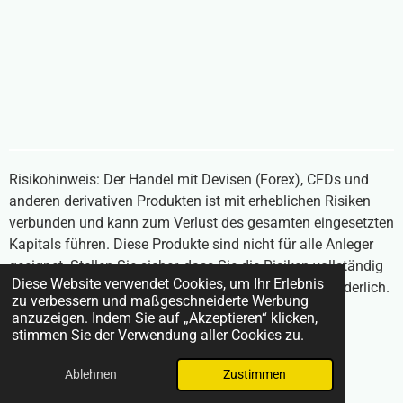
Risikohinweis: Der Handel mit Devisen (Forex), CFDs und
anderen derivativen Produkten ist mit erheblichen Risiken
verbunden und kann zum Verlust des gesamten eingesetzten
Kapitals führen. Diese Produkte sind nicht für alle Anleger
geeignet. Stellen Sie sicher, dass Sie die Risiken vollständig
Diese Website verwendet Cookies, um Ihr Erlebnis
verstehen und unabhängigen Rat einholen, falls erforderlich.
zu verbessern und maßgeschneiderte Werbung
Inhalte auf BrokerVergleich24.com stellen keine
anzuzeigen. Indem Sie auf „Akzeptieren“ klicken,
Anlageberatung dar.
stimmen Sie der Verwendung aller Cookies zu.
© 2025 BrokerVergleich24.com
Ablehnen
Zustimmen
Mit Unterstützung von
Webador