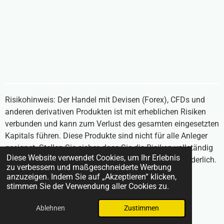
Risikohinweis: Der Handel mit Devisen (Forex), CFDs und
anderen derivativen Produkten ist mit erheblichen Risiken
verbunden und kann zum Verlust des gesamten eingesetzten
Kapitals führen. Diese Produkte sind nicht für alle Anleger
geeignet. Stellen Sie sicher, dass Sie die Risiken vollständig
Diese Website verwendet Cookies, um Ihr Erlebnis
verstehen und unabhängigen Rat einholen, falls erforderlich.
zu verbessern und maßgeschneiderte Werbung
Inhalte auf BrokerVergleich24.com stellen keine
anzuzeigen. Indem Sie auf „Akzeptieren“ klicken,
Anlageberatung dar.
stimmen Sie der Verwendung aller Cookies zu.
© 2025 BrokerVergleich24.com
Ablehnen
Zustimmen
Mit Unterstützung von
Webador