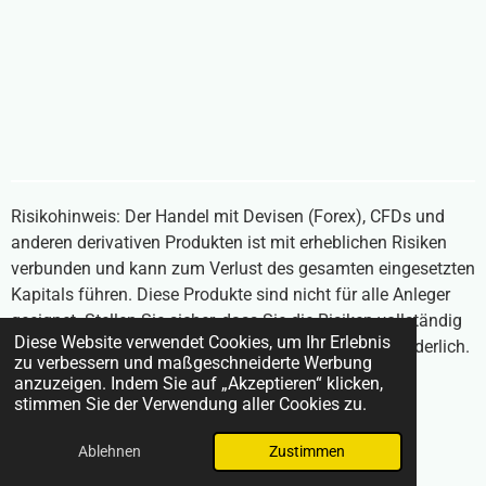
Risikohinweis: Der Handel mit Devisen (Forex), CFDs und
anderen derivativen Produkten ist mit erheblichen Risiken
verbunden und kann zum Verlust des gesamten eingesetzten
Kapitals führen. Diese Produkte sind nicht für alle Anleger
geeignet. Stellen Sie sicher, dass Sie die Risiken vollständig
Diese Website verwendet Cookies, um Ihr Erlebnis
verstehen und unabhängigen Rat einholen, falls erforderlich.
zu verbessern und maßgeschneiderte Werbung
Inhalte auf BrokerVergleich24.com stellen keine
anzuzeigen. Indem Sie auf „Akzeptieren“ klicken,
Anlageberatung dar.
stimmen Sie der Verwendung aller Cookies zu.
© 2025 BrokerVergleich24.com
Ablehnen
Zustimmen
Mit Unterstützung von
Webador