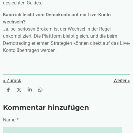
des echten Geldes.
Kann ich leicht vom Demokonto auf ein Live-Konto
wechseln?
Ja, bei seriösen Brokern ist der Wechsel in der Regel
unkompliziert. Die Plattform bleibt gleich, und die beim
Demotrading erlernten Strategien können direkt auf das Live-
Konto übertragen werden.
«
Zurück
Weiter
»
T
T
T
T
e
e
e
e
i
i
i
i
Kommentar hinzufügen
l
l
l
l
e
e
e
e
n
n
n
n
Name *