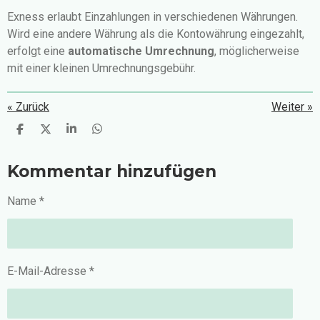
Exness erlaubt Einzahlungen in verschiedenen Währungen.
Wird eine andere Währung als die Kontowährung eingezahlt,
erfolgt eine
automatische Umrechnung
, möglicherweise
mit einer kleinen Umrechnungsgebühr.
«
Zurück
Weiter
»
T
T
T
T
e
e
e
e
i
i
i
i
Kommentar hinzufügen
l
l
l
l
e
e
e
e
n
n
n
n
Name *
E-Mail-Adresse *