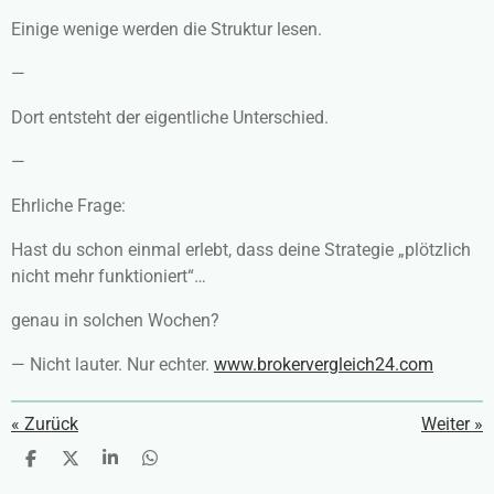
Einige wenige werden die Struktur lesen.
—
Dort entsteht der eigentliche Unterschied.
—
Ehrliche Frage:
Hast du schon einmal erlebt, dass deine Strategie „plötzlich
nicht mehr funktioniert“…
genau in solchen Wochen?
—
Nicht lauter. Nur echter.
www.brokervergleich24.com
«
Zurück
Weiter
»
T
T
T
T
e
e
e
e