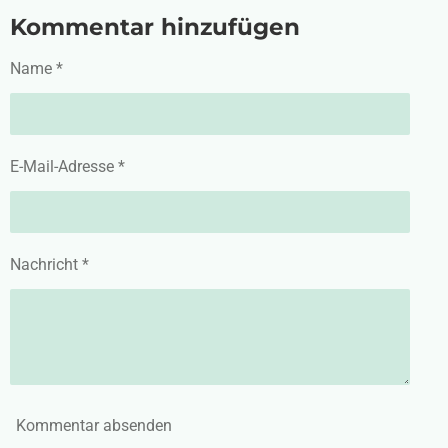
i
i
i
i
Kommentar hinzufügen
l
l
l
l
e
e
e
e
n
n
n
n
Name *
E-Mail-Adresse *
Nachricht *
Kommentar absenden